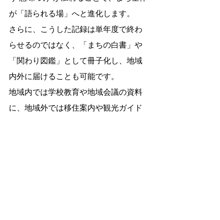
が「語られる場」へと進化します。
さらに、こうした記録は単年度で終わ
らせるのではなく、「まちの白書」や
「関わり図鑑」として冊子化し、地域
内外に届けることも可能です。
地域内では学校教育や地域会議の資料
に、地域外では移住案内や観光ガイド
としても活用できます。また、編集長
が中心となって月1回の「シェア会」や
「発表サロン」を開催すれば、活動者
どうしがつながり、次のプロジェクト
が自然と生まれる土壌になります。
まちづくりにおいて、最も重要なのは
「関わりが生まれ続ける環境」をつく