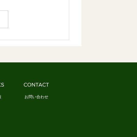
やかな社会づくり ③
容】 1．日本文化の本質とは
しょうか 2．日本文化は情感
しく分かち合ってきました
文化とは、情感を分かち合う
です 1．日本文化の本
は何でしょうか 「日本文
と聞くと、多くの人は何を思
かべるでしょうか。 茶道や
、能や歌舞伎、あるいは神社
寺を思い浮かべる人もいるで
う。 一方で、民藝や民謡、
KS
CONTACT
や年中行事など、もっと暮ら
近いものを思い浮かべる人
績
お問い合わせ