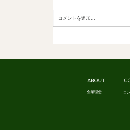
社会づくり ⑤
【内容】 1．私たちは、新しい作
法を必要としています 2．
コメントを追加…
MINYOとは、現代の作法です
3．MINYOは文化を未来へ編集す
る試みです 1．私たちは、新しい
作法を必要としています これま
で見てきたように、日本文化は長
い時間をかけて、人々の情感を分
かち合う作法を育ててきました。
民謡は歌を通して、人々の喜びや
苦労を共有しました。 祭りは、
ABOUT
C
一年の実りや願いを地域全体で祝
い、共に生きる喜びを育て
企業理念
コ