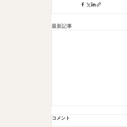
最新記事
第5章 現代のMINYOという発
コメント
明 情感資本によるしなやかな