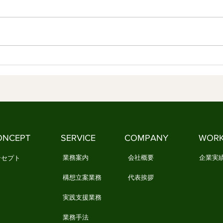
なやかな社会づくり ④
しな
【内容】 1．文化は、「作法」と
【内
して受け継がれてきました 2．日
何で
本文化には、情感を育てる作法が
を美
ありました 3．今、私たちは新し
3．
い作法を必要としています 1．文
生活の知恵
化は、「作法」として受け継がれ
質と
てきました 文化は、本を読んだ
化」
だけでは身につきません。 誰か
い浮
に教えられるだけでもありませ
華道
ん。 私たちは、日々の暮らしの
やお
中で繰り返し実践することで、少
しょ
ONCEPT
SERVICE
COMPANY
WOR
しずつ文化を身につけてきまし
祭り
た。 例えば、お正月になると
しに
業務案内
会社概要
企業実
ンセプト
構想立案業務
代表挨拶
実践支援業務
業務手法