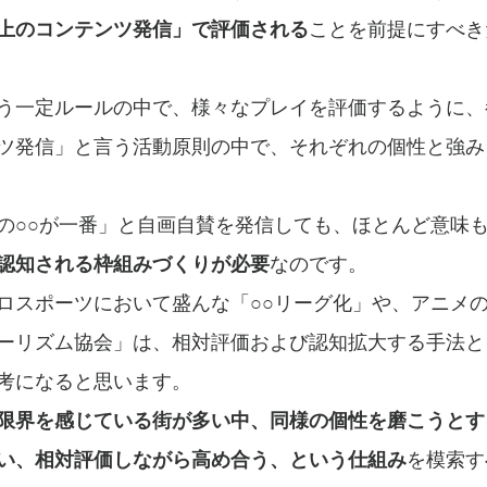
上のコンテンツ発信」で評価される
ことを前提にすべき
う一定ルールの中で、様々なプレイを評価するように、
ツ発信」と言う活動原則の中で、それぞれの個性と強み
の○○が一番」と自画自賛を発信しても、ほとんど意味
認知される枠組みづくりが必要
なのです。
ロスポーツにおいて盛んな「○○リーグ化」や、アニメ
ーリズム協会」は、相対評価および認知拡大する手法と
考になると思います。
限界を感じている街が多い中、同様の個性を磨こうとす
い、相対評価しながら高め合う、という仕組み
を模索す