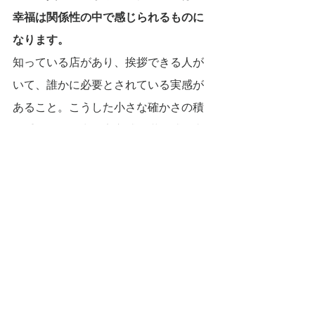
幸福は関係性の中で感じられるものに
なります。
知っている店があり、挨拶できる人が
いて、誰かに必要とされている実感が
あること。こうした小さな確かさの積
み重ねが、日常の安心感と満足感を支
えます。
この未来は、劇的な変化や派手な成長
を伴いません。
しかし、壊れにくく、続きやすい社会
です。
経済が人を追い立てるのではなく、人
が経済を育てる。ご近所資本主義は、
日本社会がこれから穏やかに、しかし