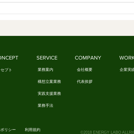
3．文化とは、情感を分かち合う
社会
生活の知恵です 1．日本文化の本
になります 1
質とは何でしょうか 「日本文
るか
化」と聞くと、多くの人は何を思
不安
い浮かべるでしょうか。 茶道や
いと
華道、能や歌舞伎、あるいは神社
たく
やお寺を思い浮かべる人もいるで
独に
しょう。 一方で、民藝や民謡、
それ
ONCEPT
SERVICE
COMPANY
WOR
祭りや年中行事など、もっと暮ら
し、
しに近いものを思い浮かべる人
に苦
業務案内
会社概要
企業実
ンセプト
構想立案業務
代表挨拶
実践支援業務
業務手法
ーポリシー
利用規約
©2018 ENERGY LABO ALLR