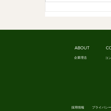
ありました 3．今、私たちは新し
い作法を必要としています 1．文
化は、「作法」として受け継がれ
てきました 文化は、本を読んだ
だけでは身につきません。 誰か
に教えられるだけでもありませ
ん。 私たちは、日々の暮らしの
中で繰り返し実践することで、少
ABOUT
C
しずつ文化を身につけてきまし
た。 例えば、お正月になると
企業理念
コ
採用情報
プライバシ