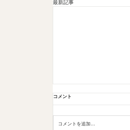
最新記事
第4章 日本文化は「作法」を
コメント
育ててきた 情感資本によるし
なやかな社会づくり ④
【内容】 1．文化は、「作法」と
して受け継がれてきました 2．日
コメントを追加…
本文化には、情感を育てる作法が