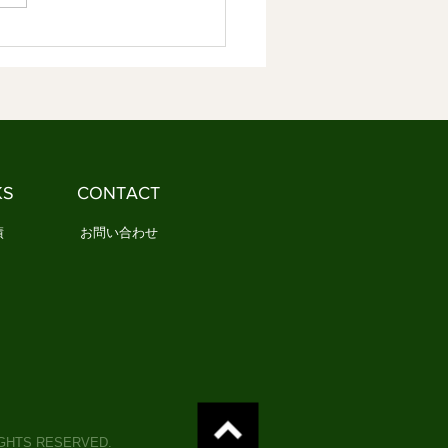
には、新しい生活規範が必要
．人は「意味」があ
ら生きていける 私たちは、
や悩みをできるだけなくした
思っています。 病気になり
ない。 失敗したくない。 孤
なりたくない。 もちろん、
は自然な気持ちです。 しか
KS
CONTACT
本当に人は「不安そのもの」
しんでいるのでしょ
績
お問い合わせ
IGHTS RESERVED.