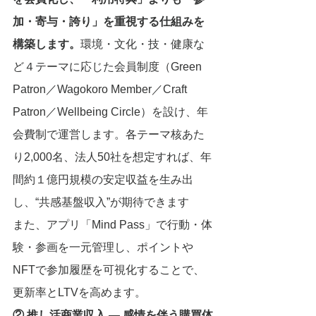
加・寄与・誇り」を重視する仕組みを
構築します。
環境・文化・技・健康な
ど４テーマに応じた会員制度（Green 
Patron／Wagokoro Member／Craft 
Patron／Wellbeing Circle）を設け、年
会費制で運営します。各テーマ核あた
り2,000名、法人50社を想定すれば、年
間約１億円規模の安定収益を生み出
し、“共感基盤収入”が期待できます
また、アプリ「Mind Pass」で行動・体
験・参画を一元管理し、ポイントや
NFTで参加履歴を可視化することで、
更新率とLTVを高めます。
② 推し活商業収入 ― 感情を伴う購買体