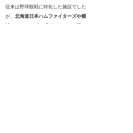
従来は野球観戦に特化した施設でした
が、
北海道日本ハムファイターズや横
浜ベイスターズの「ボールパーク構
想」のように、「野球観戦」以外の
「ライトなファン層」とどれだけ接点
を持てるのかを重視した施設に進化し
ています。
カフェやショップの雰囲気や品揃え
も、「ライト層アピール」を念頭に置
いた店舗&商品計画を行い、ファイター
ズの Fビレッジに至っては、ギャラリ
ーはもちろんサウナやホテルなどの複
合機能化することによって、年間集客
に成功しています。