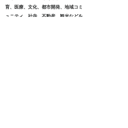
育、医療、文化、都市開発、地域コミ
ュニティ、社寺、不動産、観光などを
横断する「成熟社会の都市OS」として
捉える必要があります。
しかし現状で
は、そのような横断的視点を持つ主体
や制度が不足しています。
さらに、人生観都市は「完成形を一気
につくる」ものではなく、小さな対
話、記録、継承の積み重ねによって育
っていく都市モデルです。
そのために
は、行政だけでなく、市民、企業、地
域、社寺、文化施設など、多様な主体
が参加する必要があります。
つまり、人生観都市の最大の課題は、