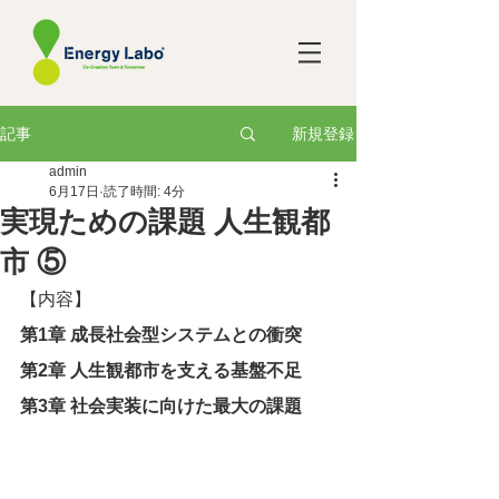
新規登録
記事
admin
6月17日
読了時間: 4分
実現ための課題 人生観都
市 ⑤
【内容】
第1章 成長社会型システムとの衝突
第2章 人生観都市を支える基盤不足
第3章 社会実装に向けた最大の課題