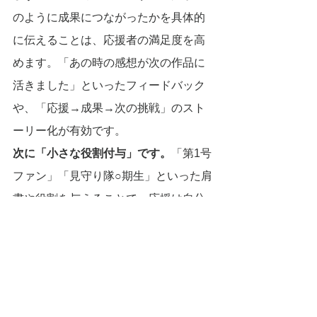
のように成果につながったかを具体的
に伝えることは、応援者の満足度を高
めます。「あの時の感想が次の作品に
活きました」といったフィードバック
や、「応援→成果→次の挑戦」のスト
ーリー化が有効です。
次に「小さな役割付与」です。
「第1号
ファン」「見守り隊○期生」といった肩
書や役割を与えることで、応援は自分
固有の行動になります。
また、「双方向の関係性」を構築する
ことも不可欠です。
挑戦者からの感謝
や近況報告、応援者同士の交流機会
は、仲間と一緒に応援する文化を定着