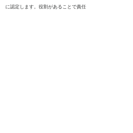
に認定します。役割があることで責任
感と誇りが生まれ、継続意欲が高まり
ます。
この関係性を比喩的に表すなら、応援
者は「風」、受援者は「灯」、街は
「海」だといえます。
挑戦者は自ら舵を取り、帆を張る船で
あり、応援者はその船に追い風を送り
続けます。挑戦者は活動を通じて街に
光を灯し、その光に引き寄せられて応
援者が集まります。そして街という海
が、多様な航路と出会いを可能にする
のです。
こうした構造と距離感、そして日常に