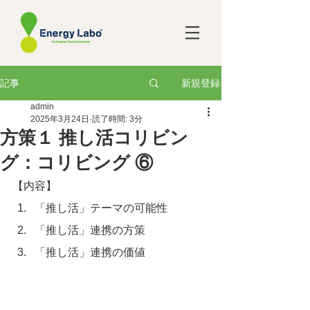
新規登録
記事
admin
2025年3月24日
読了時間: 3分
方策１ 推し活コリビン
グ：コリビング ⑥
【内容】
「推し活」テーマの可能性
「推し活」連携の方策
「推し活」連携の価値