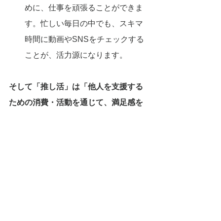
めに、仕事を頑張ることができま
す。忙しい毎日の中でも、スキマ
時間に動画やSNSをチェックする
ことが、活力源になります。
そして「推し活」は「他人を支援する
ための消費・活動を通じて、満足感を
得る」という「イミ」消費で、「自分
以外への投資」とも言えます、
長崎の「しっぽく」料理は、朱塗の大
皿に数人分の料理を盛り付ける、豪華
な「もてなし」料理です。
料理文化の研究では、自分一人のお腹
を満たすためだけであれば、「美味し