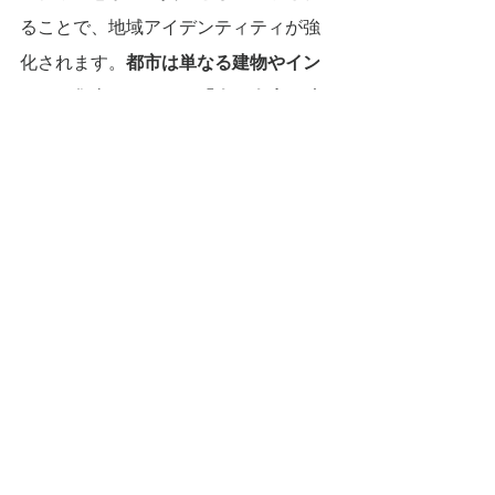
ることで、地域アイデンティティが強
化されます。
都市は単なる建物やイン
フラの集合ではなく、「人の人生が積
み重なった場所」として意味を持つよ
うになります。
さらに、社寺の役割も大きく変わりま
す。これまでのような祈りや観光だけ
でなく、「地域の時間と記憶を支える
拠点」として新たな価値を持つように
なります。
社寺は過去を保存するだけ
ではなく、「人生を未来へつなぐ場」
として再定義されるのです。
そして最も重要なのは、都市が「今」
だけの場所ではなく、過去・現在・未