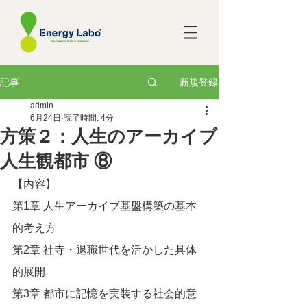
新規登録
記事
admin
6月24日
読了時間: 4分
方策２：人生のアーカイブ
人生観都市 ⑧
【内容】
第1章 人生アーカイブ基盤構築の基本
的考え方
第2章 社寺・退職世代を活かした具体
的展開
第3章 都市に記憶を実装する社会的意