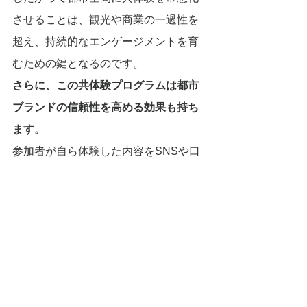
させることは、観光や商業の一過性を
超え、持続的なエンゲージメントを育
むための鍵となるのです。
さらに、この共体験プログラムは都市
ブランドの信頼性を高める効果も持ち
ます。
参加者が自ら体験した内容をSNSや口
コミで発信すれば、それは都市の魅力
を証明する「生きた広報」となりま
す。
加えて、地域の職人や飲食店、文化団
体がプログラムに関わることで、経済
的な波及効果も期待できます。
都市は単なる舞台提供者にとどまら