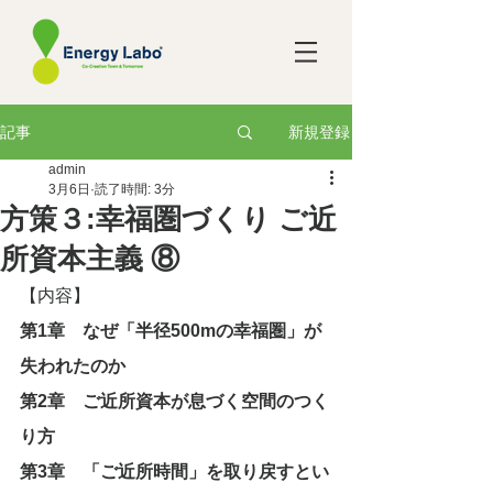
新規登録
記事
admin
3月6日
読了時間: 3分
方策３:幸福圏づくり ご近
所資本主義 ⑧
【内容】
第1章　なぜ「半径500mの幸福圏」が
失われたのか
第2章　ご近所資本が息づく空間のつく
り方
第3章　「ご近所時間」を取り戻すとい