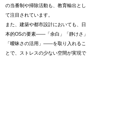
の当番制や掃除活動も、教育輸出とし
て注目されています。
また、建築や都市設計においても、日
本的OSの要素――「余白」「静けさ」
「曖昧さの活用」――を取り入れるこ
とで、ストレスの少ない空間が実現で
きます。
これは単なる文化紹介ではなく、
「思
想そのものをインフラとして実装す
る“思想資本”」
の活用に他なりませ
ん。
西洋的OS：明確／契約／主張／論理 に
対し、日本的OS：余白／共感／配慮／
気配――この対比こそが、日本の独自