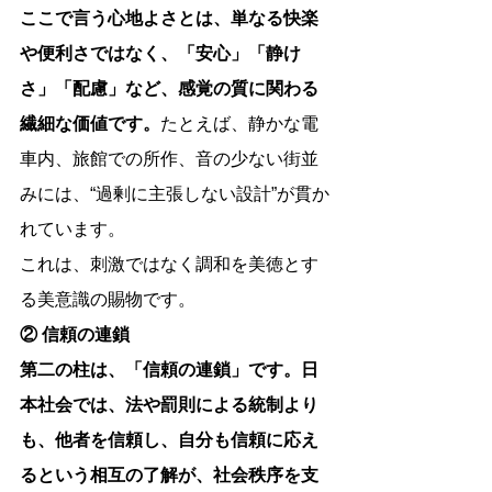
ここで言う心地よさとは、単なる快楽
や便利さではなく、「安心」「静け
さ」「配慮」など、感覚の質に関わる
繊細な価値です。
たとえば、静かな電
車内、旅館での所作、音の少ない街並
みには、“過剰に主張しない設計”が貫か
れています。
これは、刺激ではなく調和を美徳とす
る美意識の賜物です。
② 信頼の連鎖
第二の柱は、「信頼の連鎖」です。日
本社会では、法や罰則による統制より
も、他者を信頼し、自分も信頼に応え
るという相互の了解が、社会秩序を支