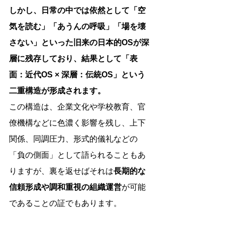
しかし、日常の中では依然として「空
気を読む」「あうんの呼吸」「場を壊
さない」といった旧来の日本的OSが深
層に残存しており、結果として「表
面：近代OS × 深層：伝統OS」という
二重構造が形成されます。
この構造は、企業文化や学校教育、官
僚機構などに色濃く影響を残し、上下
関係、同調圧力、形式的儀礼などの
「負の側面」として語られることもあ
りますが、裏を返せばそれは
長期的な
信頼形成や調和重視の組織運営
が可能
であることの証でもあります。
そして現代、グローバル社会が「分断