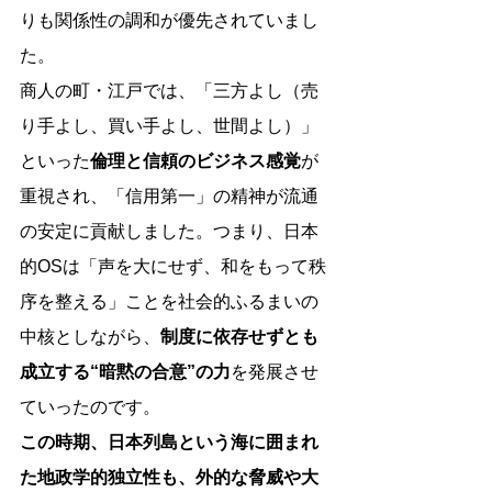
りも関係性の調和が優先されていまし
た。
商人の町・江戸では、「三方よし（売
り手よし、買い手よし、世間よし）」
といった
倫理と信頼のビジネス感覚
が
重視され、「信用第一」の精神が流通
の安定に貢献しました。つまり、日本
的OSは「声を大にせず、和をもって秩
序を整える」ことを社会的ふるまいの
中核としながら、
制度に依存せずとも
成立する“暗黙の合意”の力
を発展させ
ていったのです。
この時期、日本列島という海に囲まれ
た地政学的独立性も、外的な脅威や大