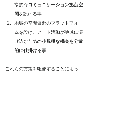
常的な
コミュニケーション拠点空
間
を設ける事
地域の空間資源のプラットフォー
ムを設け、アート活動が地域に溶
け込むための
小規模な機会を分散
的に仕掛ける事
これらの方策を駆使することによっ
て、アートプロジェクトに関連して、
心の基礎体力が向上し、その人たちが
繋がり、新しい動きを生み出す素地に
なっていきます。
アート街づくりのゴールは、心の基礎
体力が高い人たちのコミュニティづく