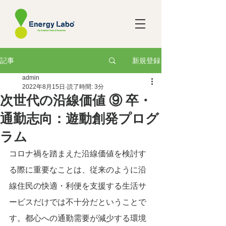
新規登録
記事
admin
2022年8月15日
読了時間: 3分
次世代の沿線価値 ⑨ 卒・
通勤志向：遊動創発プログ
ラム
コロナ禍を踏まえた沿線価値を検討す
る際に重要なことは、従来のように沿
線住民の快適・利便を支援する生活サ
ービスだけでは不十分だということで
す。都心への通勤需要が減少する環境