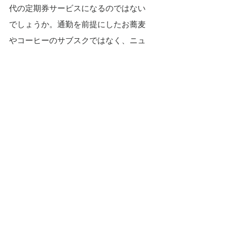
代の定期券サービスになるのではない
でしょうか。通勤を前提にしたお蕎麦
やコーヒーのサブスクではなく、ニュ
ーノーマルをいかに楽しめか「遊動創
発」のサブスクが沿線価値の向上につ
ながると考えます。
すべて表示
最新記事