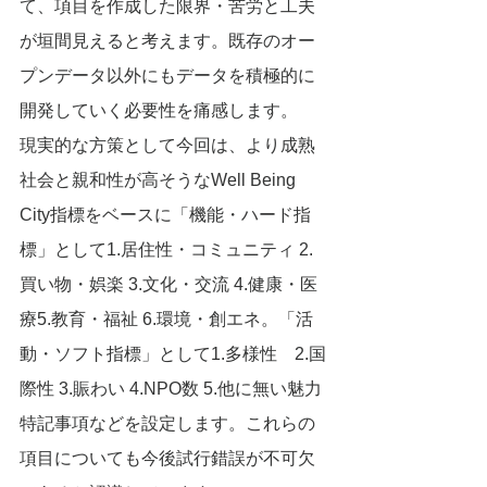
て、項目を作成した限界・苦労と工夫
が垣間見えると考えます。既存のオー
プンデータ以外にもデータを積極的に
開発していく必要性を痛感します。
現実的な方策として今回は、より成熟
社会と親和性が高そうなWell Being 
City指標をベースに「機能・ハード指
標」として1.居住性・コミュニティ 2.
買い物・娯楽 3.文化・交流 4.健康・医
療5.教育・福祉 6.環境・創エネ。「活
動・ソフト指標」として1.多様性　2.国
際性 3.賑わい 4.NPO数 5.他に無い魅力
特記事項などを設定します。これらの
項目についても今後試行錯誤が不可欠