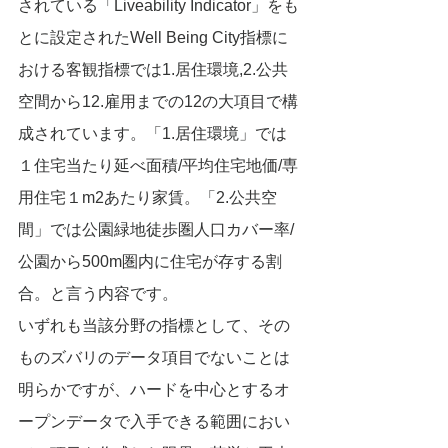
されている「Liveability Indicator」をも
とに設定されたWell Being City指標に
おける客観指標では1.居住環境,2.公共
空間から12.雇用までの12の大項目で構
成されています。「1.居住環境」では
１住宅当たり延べ面積/平均住宅地価/専
用住宅１m2あたり家賃。「2.公共空
間」では公園緑地徒歩圏人口カバー率/
公園から500m圏内に住宅が存する割
合。と言う内容です。
いずれも当該分野の指標として、その
ものズバリのデータ項目でないことは
明らかですが、ハードを中心とするオ
ープンデータで入手できる範囲におい