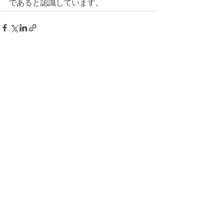
であると認識しています。
すべて表示
最新記事
第4章 日本文化は「作
第3章 日本文化