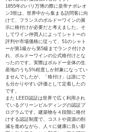
1855年のパリ万博の際に皇帝ナポレオ
ン3世は、世界中から集まる訪問客に向
けて、フランスのボルドーワインの展
示に格付けが必要だと考えました。そ
してワイン仲買人によってシャトーの
評判や市場価格に従って、51のシャト
ーが第1級から第5級までランク付けさ
れ、ボルドーワインの公式格付けとな
ったのです。実際はボルドー全体の生
産地のうち5%程度しか対象になってい
ませんでしたが、「格付け」は誰にで
も分かりやすい評価として定着したの
です。
また LEED認証は世界で広く利用され
ているグリーンビルディングの認証プ
ログラムです。建築物を４段階に格付
けする認証制度で、コストや資源の削
減を進めながら、人々に健康に良い影