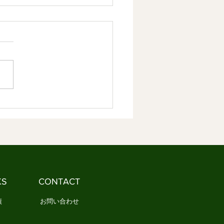
章 日本文化は情感を育て
恵だった 情感資本による
やかな社会づくり ③
容】 1．日本文化の本質とは
しょうか 2．日本文化は情感
しく分かち合ってきました
文化とは、情感を分かち合う
です 1．日本文化の本
は何でしょうか 「日本文
と聞くと、多くの人は何を思
かべるでしょうか。 茶道や
、能や歌舞伎、あるいは神社
寺を思い浮かべる人もいるで
う。 一方で、民藝や民謡、
KS
CONTACT
や年中行事など、もっと暮ら
近いものを思い浮かべる人
績
お問い合わせ