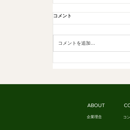
第5章 現代のMINYOという発
コメント
明 情感資本によるしなやかな
社会づくり ⑤
【内容】 1．私たちは、新しい作
法を必要としています 2．
コメントを追加…
MINYOとは、現代の作法です
3．MINYOは文化を未来へ編集す
る試みです 1．私たちは、新しい
作法を必要としています これま
で見てきたように、日本文化は長
い時間をかけて、人々の情感を分
かち合う作法を育ててきました。
民謡は歌を通して、人々の喜びや
苦労を共有しました。 祭りは、
ABOUT
C
一年の実りや願いを地域全体で祝
い、共に生きる喜びを育て
企業理念
コ