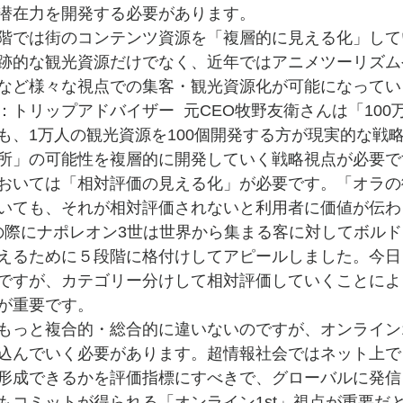
潜在力を開発する必要があります。
階では街のコンテンツ資源を「複層的に見える化」して
跡的な観光資源だけでなく、近年ではアニメツーリズム
など様々な視点での集客・観光資源化が可能になってい
トリップアドバイザー  元CEO牧野友衛さんは「100
も、1万人の観光資源を100個開発する方が現実的な戦
所」の可能性を複層的に開発していく戦略視点が必要で
おいては「相対評価の見える化」が必要です。「オラの
いても、それが相対評価されないと利用者に価値が伝わ
万博の際にナポレオン3世は世界から集まる客に対してボル
えるために５段階に格付けしてアピールしました。今日
ですが、カテゴリー分けして相対評価していくことによ
が重要です。
もっと複合的・総合的に違いないのですが、オンライン1
込んでいく必要があります。超情報社会ではネット上で
形成できるかを評価指標にすべきで、グローバルに発信
もコミットが得られる「オンライン1st」視点が重要だ