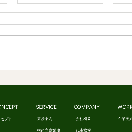
第4章 日本文化は「作法」を
第3
育ててきた 情感資本によるし
る知
なやかな社会づくり ④
しな
【内容】 1．文化は、「作法」と
【内
して受け継がれてきました 2．日
何で
本文化には、情感を育てる作法が
を美
ありました 3．今、私たちは新し
3．
い作法を必要としています 1．文
生活の知恵
化は、「作法」として受け継がれ
質と
てきました 文化は、本を読んだ
化」
だけでは身につきません。 誰か
い浮
に教えられるだけでもありませ
華道
ん。 私たちは、日々の暮らしの
やお
中で繰り返し実践することで、少
しょ
ONCEPT
SERVICE
COMPANY
WOR
しずつ文化を身につけてきまし
祭り
た。 例えば、お正月になると
しに
業務案内
会社概要
企業実
ンセプト
構想立案業務
代表挨拶