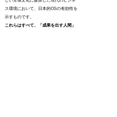
しい主張文化に疲弊した現代のビジネ
ス環境において、日本的OSの有効性を
示すものです。
これらはすべて、「成果を出す人間」
ではなく、「場を壊さず動かす人間」
を評価するための訓練であり、“調和を
設計するビジネス感性”の育成として位
置づけられます。
ここで見てきた教育・医療・ビジネス
の3領域において、日本的OSが担って
いるのは、単なる文化ではありませ
ん。それは人々のふるまいや感情、関
係性に直接作用する**“情緒のインフ