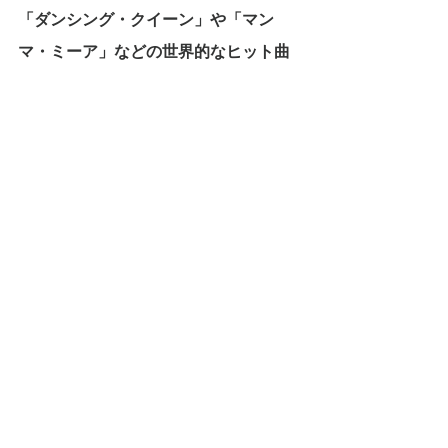
「ダンシング・クイーン」や「マン
マ・ミーア」などの世界的なヒット曲
を持つABBAの博物館で、年間70万人
の入館者を誇る、ストックホルムの人
気観光スポットになっています。
アバの生い立ちやライブコンサートの
軌跡などについて、上映されているの
はもちろん、衣装や記念品をガラスの
箱に展示するのではなく、アバの控え
室やバンドのレコーディングスタジオ
を再現したり、煌びやかなステージ衣
装が展示されています。
オリジナルのトラックをリミックスし
たり、
「五人目のメンバー」というコ