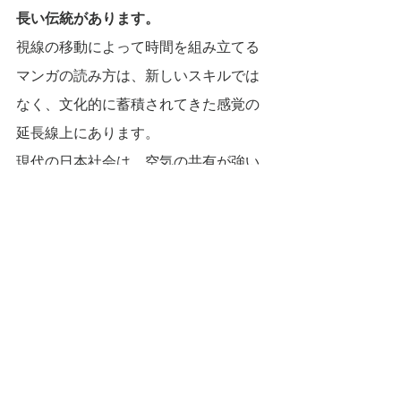
長い伝統があります。
視線の移動によって時間を組み立てる
マンガの読み方は、新しいスキルでは
なく、文化的に蓄積されてきた感覚の
延長線上にあります。
現代の日本社会は、空気の共有が強い
一方で、個人の内面が孤立しやすい構
造も抱えています。
マンガは、非対面で内面を共有でき、
読む側も安全な距離を保てます。
主張ではなく体験として感情が入るた
め、近すぎる共同体と孤立する個人の
間に、ちょうどよい共感の距離をつく
ります。