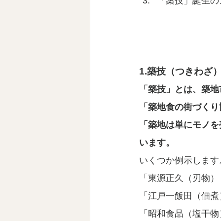
「築技」誕生の
1.築技（つきわざ
「築技」とは、築地
「築地食の街づくり
「築地は単にモノを
います。
いくつか例示します
「東源正久（刃物）
「江戸一飯田（佃煮
「昭和食品（塩干物