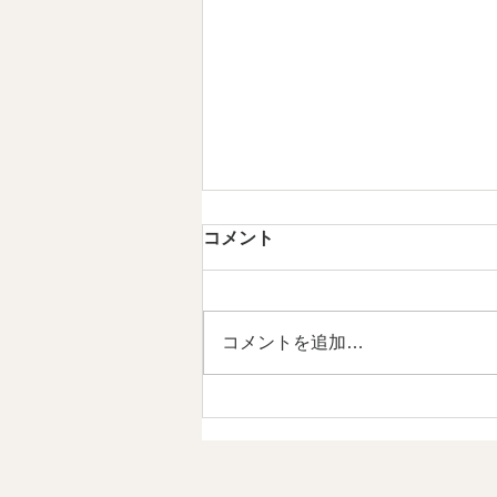
第5章 現代のMINYOという発
コメント
明 情感資本によるしなやかな
社会づくり ⑤
【内容】 1．私たちは、新しい作
法を必要としています 2．
コメントを追加…
MINYOとは、現代の作法です
3．MINYOは文化を未来へ編集す
る試みです 1．私たちは、新しい
作法を必要としています これま
で見てきたように、日本文化は長
い時間をかけて、人々の情感を分