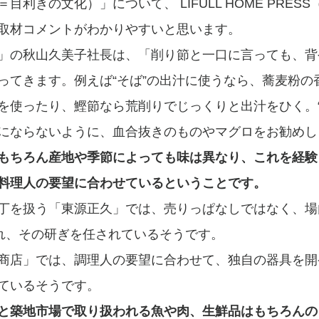
利きの文化）」について、 LIFULL HOME PRESS（
取材コメントがわかりやすいと思います。
」の秋山久美子社長は、「削り節と一口に言っても、背
ってきます。例えば“そば”の出汁に使うなら、蕎麦粉の
を使ったり、鰹節なら荒削りでじっくりと出汁をひく。“
にならないように、血合抜きのものやマグロをお勧めし
もちろん産地や季節によっても味は異なり、これを経験
料理人の要望に合わせているということです。
丁を扱う「東源正久」では、売りっぱなしではなく、場
われ、その研ぎを任されているそうです。
商店」では、調理人の要望に合わせて、独自の器具を開
ているそうです。
と築地市場で取り扱われる魚や肉、生鮮品はもちろんの