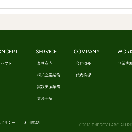
い作法を必要としています 1．文
生活の知恵
化は、「作法」として受け継がれ
質と
てきました 文化は、本を読んだ
化」
だけでは身につきません。 誰か
い浮
に教えられるだけでもありませ
華道
ん。 私たちは、日々の暮らしの
やお
中で繰り返し実践することで、少
しょ
ONCEPT
SERVICE
COMPANY
WOR
しずつ文化を身につけてきまし
祭り
た。 例えば、お正月になると
しに
業務案内
会社概要
企業実
ンセプト
構想立案業務
代表挨拶
実践支援業務
業務手法
ーポリシー
利用規約
©2018 ENERGY LABO ALLR