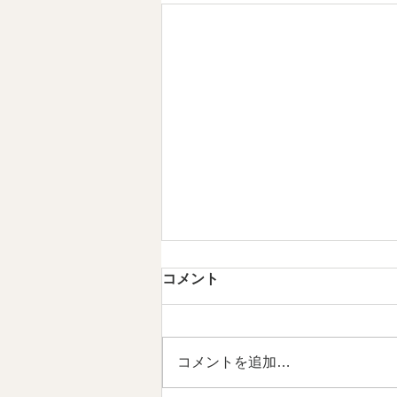
第5章 現代のMINYOという発
コメント
明 情感資本によるしなやかな
社会づくり ⑤
【内容】 1．私たちは、新しい作
法を必要としています 2．
コメントを追加…
MINYOとは、現代の作法です
3．MINYOは文化を未来へ編集す