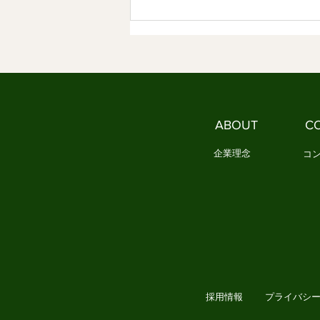
る試みです 1．私たちは、新しい
作法を必要としています これま
で見てきたように、日本文化は長
い時間をかけて、人々の情感を分
かち合う作法を育ててきました。
民謡は歌を通して、人々の喜びや
苦労を共有しました。 祭りは、
ABOUT
C
一年の実りや願いを地域全体で祝
い、共に生きる喜びを育て
企業理念
コ
採用情報
プライバシ