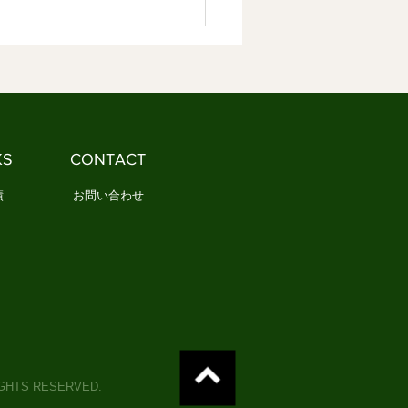
です 1．日本文化の本
は何でしょうか 「日本文
と聞くと、多くの人は何を思
かべるでしょうか。 茶道や
、能や歌舞伎、あるいは神社
寺を思い浮かべる人もいるで
う。 一方で、民藝や民謡、
KS
CONTACT
や年中行事など、もっと暮ら
近いものを思い浮かべる人
績
お問い合わせ
IGHTS RESERVED.