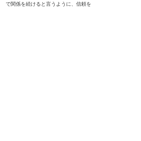
で関係を続けると言うように、信頼を
築きライフタイムバリュー（LTV）の
最大化を図る「結婚型」の事業スタン
スが必要です。
すべて表示
最新記事