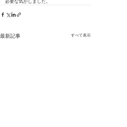
必要な気がしました。
すべて表示
最新記事
第4章 日本文化は「作
第3章 日本文化