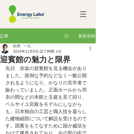
新規登録
記事
松岡 一久
2018年11月5日
読了時間: 1分
迎賓館の魅力と限界
先日　赤坂の迎賓館を見る機会があり
ました。面倒な予約などなく一般公開
されるようになり、かなりの見学者で
賑わっていました。正面ホールから羽
衣の間などの本館と主庭を見て回り、
ベルサイユ宮殿をモデルにしながら
も、日本独自の工芸と職人技を凝らし
た建物細部について解説を受けるので
す。国賓をもてなすために国が威信を
かけて建造されており、今の世の中で