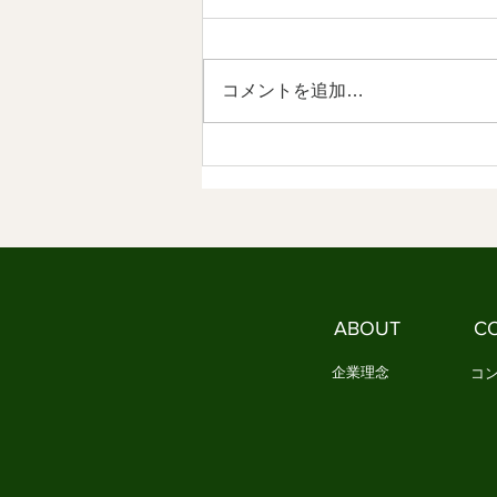
明 情感資本によるしなやかな
社会づくり ⑤
【内容】 1．私たちは、新しい作
法を必要としています 2．
コメントを追加…
MINYOとは、現代の作法です
3．MINYOは文化を未来へ編集す
る試みです 1．私たちは、新しい
作法を必要としています これま
で見てきたように、日本文化は長
い時間をかけて、人々の情感を分
かち合う作法を育ててきました。
民謡は歌を通して、人々の喜びや
苦労を共有しました。 祭りは、
ABOUT
C
一年の実りや願いを地域全体で祝
い、共に生きる喜びを育て
企業理念
コ