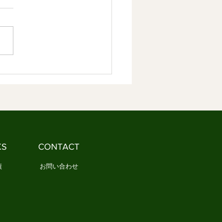
恵だった 情感資本による
やかな社会づくり ③
容】 1．日本文化の本質とは
しょうか 2．日本文化は情感
しく分かち合ってきました
文化とは、情感を分かち合う
です 1．日本文化の本
は何でしょうか 「日本文
と聞くと、多くの人は何を思
かべるでしょうか。 茶道や
、能や歌舞伎、あるいは神社
寺を思い浮かべる人もいるで
う。 一方で、民藝や民謡、
KS
CONTACT
や年中行事など、もっと暮ら
近いものを思い浮かべる人
績
お問い合わせ