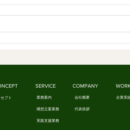
育ててきた 情感資本によるし
る知
なやかな社会づくり ④
しな
【内容】 1．文化は、「作法」と
【内
して受け継がれてきました 2．日
何で
本文化には、情感を育てる作法が
を美
ありました 3．今、私たちは新し
3．
い作法を必要としています 1．文
生活の知恵
化は、「作法」として受け継がれ
質と
てきました 文化は、本を読んだ
化」
だけでは身につきません。 誰か
い浮
に教えられるだけでもありませ
華道
ん。 私たちは、日々の暮らしの
やお
中で繰り返し実践することで、少
しょ
ONCEPT
SERVICE
COMPANY
WOR
しずつ文化を身につけてきまし
祭り
た。 例えば、お正月になると
しに
業務案内
会社概要
企業実
ンセプト
構想立案業務
代表挨拶
実践支援業務