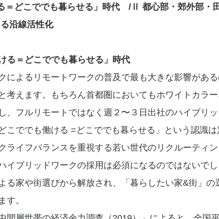
ける＝どこででも暮らせる」時代　/Ⅱ 都心部・郊外部・
よる沿線活性化
ける＝どこででも暮らせる」時代
クによるリモートワークの普及で最も大きな影響がある
と考えます。もちろん首都圏においてもホワイトカラー
し、フルリモートではなく週２〜３日出社のハイブリッ
どこででも働ける =どこででも暮らせる」という認識は
クライフバランスを重視する若い世代のリクルーティン
ハイブリッドワークの採用は必須になるのではないでし
よる家や街選びから解放され、「暮らしたい家&街」の
ます。
中間層世帯の経済余力調査（2019）」によると、全国