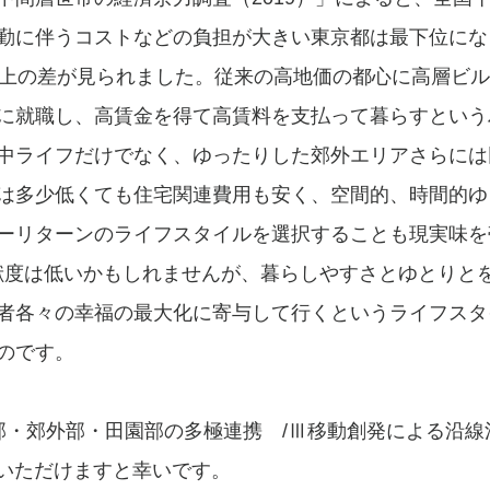
勤に伴うコストなどの負担が大きい東京都は最下位にな
以上の差が見られました。従来の高地価の都心に高層ビ
に就職し、高賃金を得て高賃料を支払って暮らすという
中ライフだけでなく、ゆったりした郊外エリアさらには
は多少低くても住宅関連費用も安く、空間的、時間的ゆ
ーリターンのライフスタイルを選択することも現実味を
者各々の幸福の最大化に寄与して行くというライフスタ
のです。
部・郊外部・田園部の多極連携　/Ⅲ移動創発による沿線活
入いただけますと幸いです。