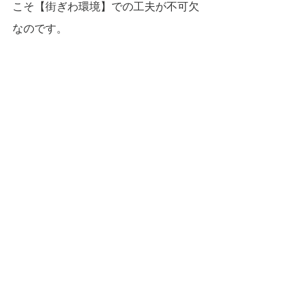
こそ【街ぎわ環境】での工夫が不可欠
なのです。
・以下の【Ⅱ 遊・文化をシンカさせる
仕組み　/ Ⅲ　MaaS時代の街ぎわ環
境】についてはnoteを購入いただけま
すと幸いです。
すべて表示
最新記事