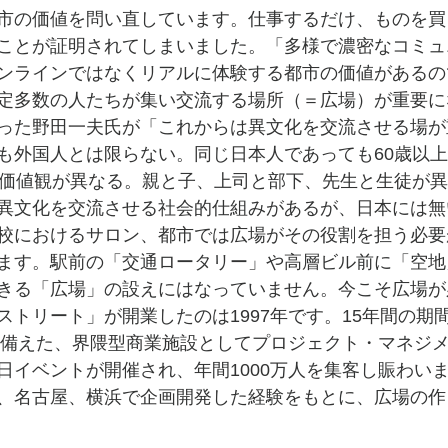
市の価値を問い直しています。仕事するだけ、ものを買
ことが証明されてしまいました。「多様で濃密なコミュ
ンラインではなくリアルに体験する都市の価値があるの
定多数の人たちが集い交流する場所（＝広場）が重要に
った野田一夫氏が「これからは異文化を交流させる場が
も外国人とは限らない。同じ日本人であっても60歳以上と
く価値観が異なる。親と子、上司と部下、先生と生徒が
異文化を交流させる社会的仕組みがあるが、日本には無
校におけるサロン、都市では広場がその役割を担う必要
ます。駅前の「交通ロータリー」や高層ビル前に「空地
きる「広場」の設えにはなっていません。今こそ広場が
ストリート」が開業したのは1997年です。15年間の期
場を備えた、界隈型商業施設としてプロジェクト・マネジ
日イベントが開催され、年間1000万人を集客し賑わい
、名古屋、横浜で企画開発した経験をもとに、広場の作