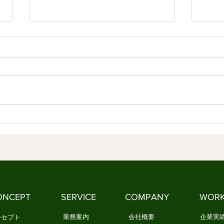
第4章 日本文化は「作法」を
第3
育ててきた 情感資本によるし
る知
なやかな社会づくり ④
しな
【内容】 1．文化は、「作法」と
【内
して受け継がれてきました 2．日
何で
本文化には、情感を育てる作法が
を美
ありました 3．今、私たちは新し
3．
い作法を必要としています 1．文
生活の知恵
化は、「作法」として受け継がれ
質と
てきました 文化は、本を読んだ
化」
だけでは身につきません。 誰か
い浮
に教えられるだけでもありませ
華道
ん。 私たちは、日々の暮らしの
やお
中で繰り返し実践することで、少
しょ
ONCEPT
SERVICE
COMPANY
WOR
しずつ文化を身につけてきまし
祭り
た。 例えば、お正月になると
しに
業務案内
会社概要
企業実
ンセプト