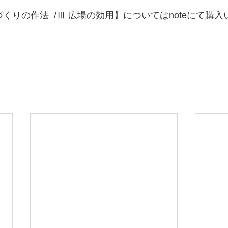
づくりの作法  /Ⅲ 広場の効用】についてはnoteにて購