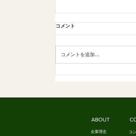
第5章 現代のMINYOという発
コメント
明 情感資本によるしなやかな
社会づくり ⑤
【内容】 1．私たちは、新しい作
法を必要としています 2．
コメントを追加…
MINYOとは、現代の作法です
3．MINYOは文化を未来へ編集す
る試みです 1．私たちは、新しい
作法を必要としています これま
で見てきたように、日本文化は長
い時間をかけて、人々の情感を分
かち合う作法を育ててきました。
民謡は歌を通して、人々の喜びや
苦労を共有しました。 祭りは、
ABOUT
C
一年の実りや願いを地域全体で祝
い、共に生きる喜びを育て
企業理念
コ