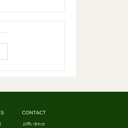
章 日本文化は情感を育て
恵だった 情感資本による
やかな社会づくり ③
容】 1．日本文化の本質とは
しょうか 2．日本文化は情感
しく分かち合ってきました
文化とは、情感を分かち合う
です 1．日本文化の本
は何でしょうか 「日本文
と聞くと、多くの人は何を思
かべるでしょうか。 茶道や
、能や歌舞伎、あるいは神社
寺を思い浮かべる人もいるで
う。 一方で、民藝や民謡、
KS
CONTACT
や年中行事など、もっと暮ら
近いものを思い浮かべる人
績
お問い合わせ