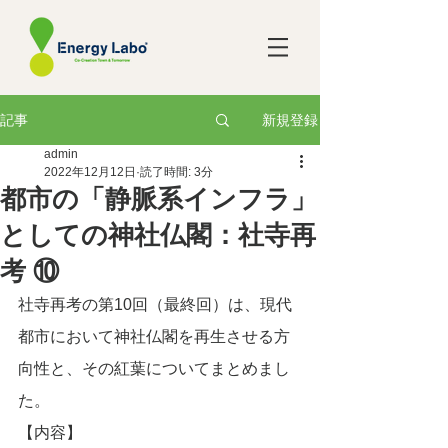
新規登録
記事
admin
2022年12月12日
読了時間: 3分
都市の「静脈系インフラ」
としての神社仏閣：社寺再
考 ⑩
社寺再考の第10回（最終回）は、現代
都市において神社仏閣を再生させる方
向性と、その紅葉についてまとめまし
た。
【内容】