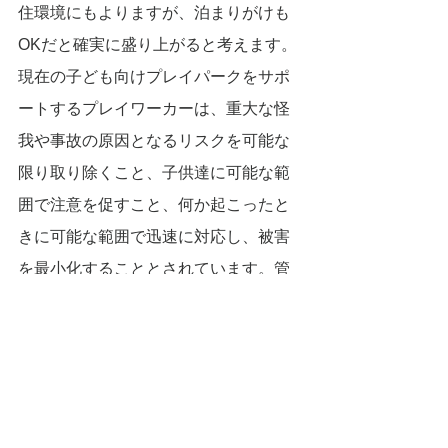
住環境にもよりますが、泊まりがけも
OKだと確実に盛り上がると考えます。
現在の子ども向けプレイパークをサポ
ートするプレイワーカーは、重大な怪
我や事故の原因となるリスクを可能な
限り取り除くこと、子供達に可能な範
囲で注意を促すこと、何か起こったと
きに可能な範囲で迅速に対応し、被害
を最小化することとされています。管
理主体の行政や保護者を含めて、この
共通認識が成立している「世田谷」
は、権利と責任について前向きに理解
が共有される民度の高いエリアと言え
ます。