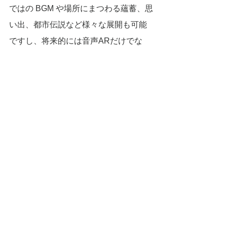
ではの BGM や場所にまつわる蘊蓄、思
い出、都市伝説など様々な展開も可能
ですし、将来的には音声ARだけでな
く、視覚ARも想定されます。
音声 ARによる「言葉の庭」は都市公園
をアップデートするプロトタイプにな
ると考えます。
すべて表示
最新記事