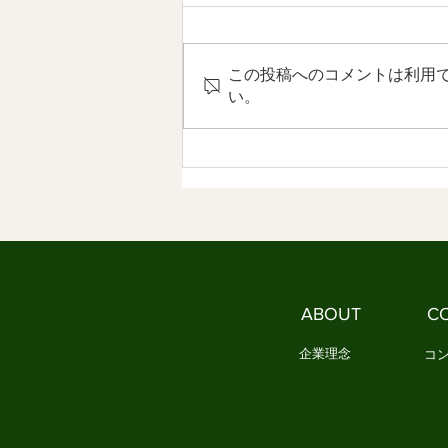
なやかな社会づくり ④
【内容】 1．文化は、「作法」と
して受け継がれてきました 2．日
この投稿へのコメントは利用
本文化には、情感を育てる作法が
い。
ありました 3．今、私たちは新し
い作法を必要としています 1．文
化は、「作法」として受け継がれ
てきました 文化は、本を読んだ
だけでは身につきません。 誰か
に教えられるだけでもありませ
ん。 私たちは、日々の暮らしの
中で繰り返し実践することで、少
しずつ文化を身につけてきまし
ABOUT
C
た。 例えば、お正月になると
企業理念
コ