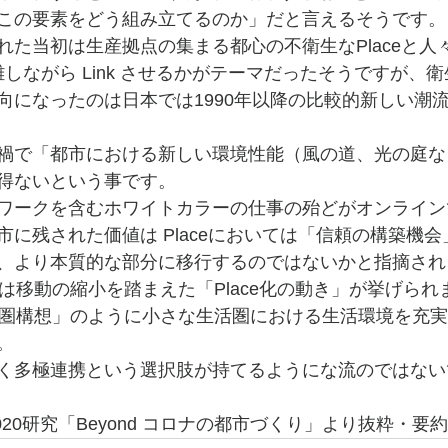
この要素をどう組み立てるのか」だと言えるそうです。
れた当初は生産拠点の集まる都心の不衛生なPlaceと人
隔離しながら Link させるかがテーマだったそうですが、
向になったのは日本では1990年以降の比較的新しい潮
禍で「都市における新しい環境性能（風の道、光の庭な
得ないという事です。
ワークを含むホワイトカラーの仕事の殆どがオンライン
市に残された価値は Placeにおいては「信頼の構築機
、より本質的な部分に移行するのではないかと指摘され
いては移動の縮小を踏まえた「Place化の動き」が挙げられ
市圏構想」のように小さな生活圏における生活環境を充
。
く多極連携という選択肢が持てるようにな流のではない
 2020研究「Beyond コロナの都市づくり」より抜粋・