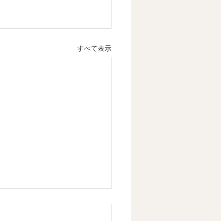
すべて表示
章 成熟社会は「意味」を
る時代になる 情感資本に