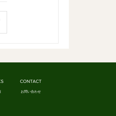
しなやかな社会づくり ②
容】 1．人は「意味」がある
生きていける 2．文化は人生
さ
味を与えてきました 3．成熟
には、新しい生活規範が必要
．人は「意味」があ
ら生きていける 私たちは、
や悩みをできるだけなくした
思っています。 病気になり
ない。 失敗したくない。 孤
なりたくない。 もちろん、
は自然な気持ちです。 しか
本当に人は「不安そのもの」
KS
CONTACT
しんでいるのでしょ
績
お問い合わせ