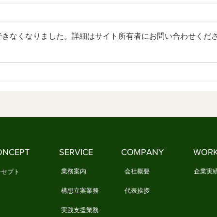
しなやかな社会づくり ③
よる
【内容】 1．日本文化の本質とは
【内
何でしょうか 2．日本文化は情感
から
できなくなりました。詳細はサイト所有者にお問い合わせくだ
を美しく分かち合ってきました
に意
3．文化とは、情感を分かち合う
社会
生活の知恵です 1．日本文化の本
になります 1
質とは何でしょうか 「日本文
るか
化」と聞くと、多くの人は何を思
不安
い浮かべるでしょうか。 茶道や
いと
華道、能や歌舞伎、あるいは神社
たく
やお寺を思い浮かべる人もいるで
独に
しょう。 一方で、民藝や民謡、
それ
祭りや年中行事など、もっと暮ら
し、
ONCEPT
SERVICE
COMPANY
WOR
しに近いものを思い浮かべる人
に苦
業務案内
会社概要
企業実
ンセプト
構想立案業務
代表挨拶
実践支援業務