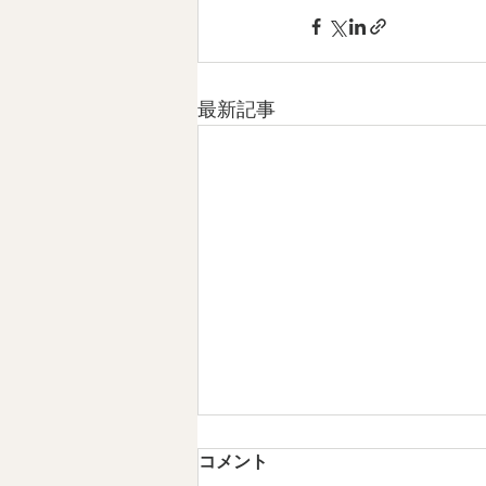
最新記事
第4章 日本文化は「作法」を
コメント
育ててきた 情感資本によるし