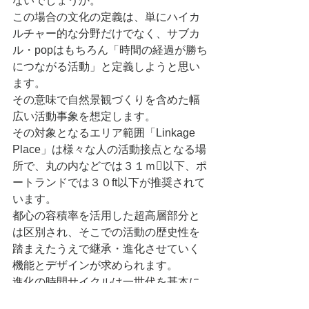
ないでしょうか。
この場合の文化の定義は、単にハイカ
ルチャー的な分野だけでなく、サブカ
ル・popはもちろん「時間の経過が勝ち
につながる活動」と定義しようと思い
ます。
その意味で自然景観づくりを含めた幅
広い活動事象を想定します。
その対象となるエリア範囲「Linkage 
Place」は様々な人の活動接点となる場
所で、丸の内などでは３１ｍ以下、ポ
ートランドでは３０ft以下が推奨されて
います。
都心の容積率を活用した超高層部分と
は区別され、そこでの活動の歴史性を
踏まえたうえで継承・進化させていく
機能とデザインが求められます。
進化の時間サイクルは一世代を基本に
考えると30年、少なくとも10年後の価