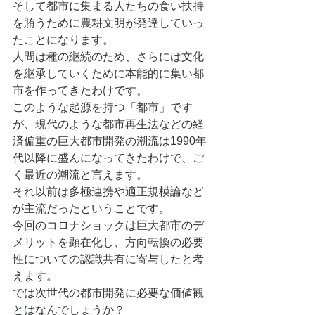
そして都市に集まる人たちの食い扶持
を賄うために農耕文明が発達していっ
たことになります。
人間は種の継続のため、さらには文化
を継承していくために本能的に集い都
市を作ってきたわけです。
このような起源を持つ「都市」です
が、現代のような都市再生法などの経
済偏重の巨大都市開発の潮流は1990年
代以降に盛んになってきたわけで、ご
く最近の潮流と言えます。
それ以前は多極連携や適正規模論など
が主流だったということです。
今回のコロナショックは巨大都市のデ
メリットを顕在化し、方向転換の必要
性についての認識共有に寄与したと考
えます。
では次世代の都市開発に必要な価値観
とはなんでしょうか？