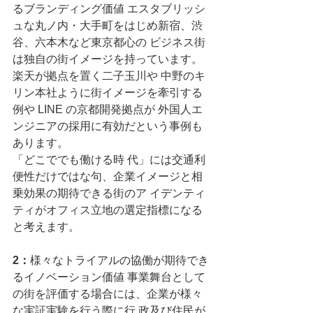
るブランディング価値 エスタブリッシ
ュな丸ノ内・大手町をはじめ新宿、渋
谷、六本木など東京都心の ビジネス街
は独自の街イメージを持っています。
楽天が拠点を置く二子玉川や 中野のキ
リン本社ように街イメージを牽引する
例や LINE の京都開発拠点が 外国人エ
ンジニアの採用に有効だという事例も
あります。
「どこででも働ける時 代」には交通利
便性だけではな句、企業イメージと相
乗効果の期待できる街のア イデンティ
ティがオフィス立地の選定指標になる
と考えます。 
2：
様々なトライアルの協働が期待でき
るイノベーション価値 事業舞台として
の街を評価する場合には、企業が様々
な実証実験を行う際に行 政及び住⺠が