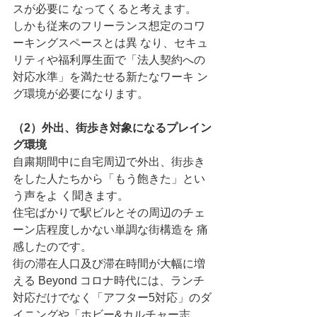
スが必要に なってくると考えます。
しかも従来のフリーランス想定のコワ
ーキングスペースとは異 なり、セキュ
リティや福利厚生面で「法人契約への
対応水準」を満たせる新たなワーキ ン
グ環境が必要になります。 
（2）外出、街歩き対象になるプレイン
グ環境
自粛期間中に自宅周辺で外出、街歩き
をした人たちから「もう飽きた」とい
う声をよ く聞きます。
住宅ばかりで駅ビルとその周辺のチェ
ーン店程度しかない単調な街構造を 痛
感したのです。
街の滞在人口及び滞在時間が大幅に増
える Beyond コロナ時代には、ランチ
対応だけでなく「アフター5対応」のダ
イニングや「ホビー&カルチャー志