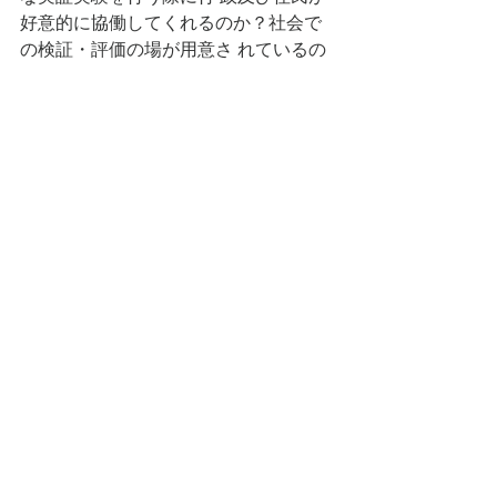
好意的に協働してくれるのか？社会で
の検証・評価の場が用意さ れているの
か?も重要な視点です。
渋谷区や福岡市のように様々な企業ア
ライ アンスや実証実験のプラットフォ
ームづくりに積極的な街の姿勢がこれ
からの企業誘致には求められると考え
ます。 
3：
ワーカーのライフスタイル満足度の
向上が期待できるリクルーティング価
値 
ワークライフバランスが常識になった
Beyondコロナ時代においては、上質な
ライフスタイルを提供できる街環境も
リクルーティング価値として重要で
す。
内容は「住⺠に選ばれる街」に準拠し