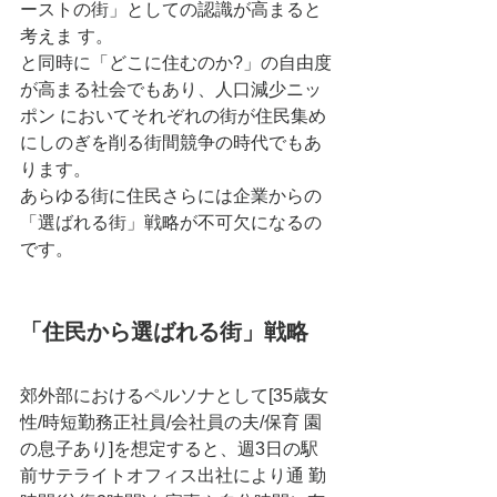
ーストの街」としての認識が高まると
考えま す。
と同時に「どこに住むのか?」の自由度
が高まる社会でもあり、人口減少ニッ
ポン においてそれぞれの街が住⺠集め
にしのぎを削る街間競争の時代でもあ
ります。
あらゆる街に住⺠さらには企業からの
「選ばれる街」戦略が不可欠になるの
です。 
「住⺠から選ばれる街」戦略 
郊外部におけるペルソナとして[35歳女
性/時短勤務正社員/会社員の夫/保育 園
の息子あり]を想定すると、週3日の駅
前サテライトオフィス出社により通 勤