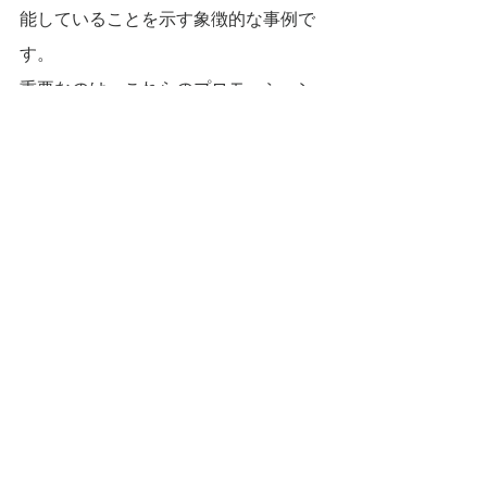
能していることを示す象徴的な事例で
す。
重要なのは、これらのプロモーション
収益が
来場者の体験価値を下げるどこ
ろか、むしろ高めている
点です。広告
が邪魔にならないどころか、「この空
間だからこそ理解できた」「ここで語
られるから信頼できる」という評価に
つながり、結果として企業側も高い満
足度を得ています。
第4章　プロモーションモデル
が担う役割
プロモーションモデルは、推し核型都