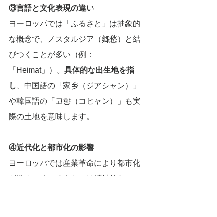
③言語と文化表現の違い
ヨーロッパでは「ふるさと」は抽象的
な概念で、ノスタルジア（郷愁）と結
びつくことが多い（例：
「Heimat」）。
具体的な出生地を指
し
、中国語の「家乡（ジアシャン）」
や韓国語の「고향（コヒャン）」も実
際の土地を意味します。 
④近代化と都市化の影響
ヨーロッパでは産業革命により都市化
が進み、「ふるさと」は精神的なルー
ツとして捉えられるようになりまし
た。一方、
アジアでは都市化が遅く、