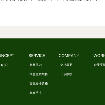
を美しく分かち合ってきました
に意
3．文化とは、情感を分かち合う
社会
生活の知恵です 1．日本文化の本
になります 1
質とは何でしょうか 「日本文
るか
化」と聞くと、多くの人は何を思
不安
い浮かべるでしょうか。 茶道や
いと
華道、能や歌舞伎、あるいは神社
たく
やお寺を思い浮かべる人もいるで
独に
しょう。 一方で、民藝や民謡、
それ
祭りや年中行事など、もっと暮ら
し、
ONCEPT
SERVICE
COMPANY
WOR
しに近いものを思い浮かべる人
に苦
業務案内
会社概要
企業実
ンセプト
構想立案業務
代表挨拶
実践支援業務
業務手法