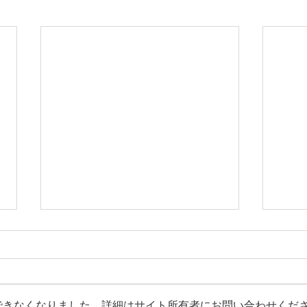
第3章 日本文化は情感を育て
第2
る知恵だった 情感資本による
求め
しなやかな社会づくり ③
よる
【内容】 1．日本文化の本質とは
【内
何でしょうか 2．日本文化は情感
から
できなくなりました。詳細はサイト所有者にお問い合わせくだ