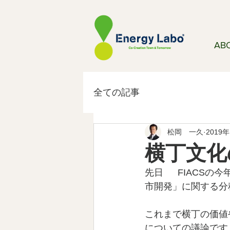
AB
全ての記事
松岡 一久
2019
横丁文化
先日　  FIACS
市開発」に関する分
これまで横丁の価値
についての議論です