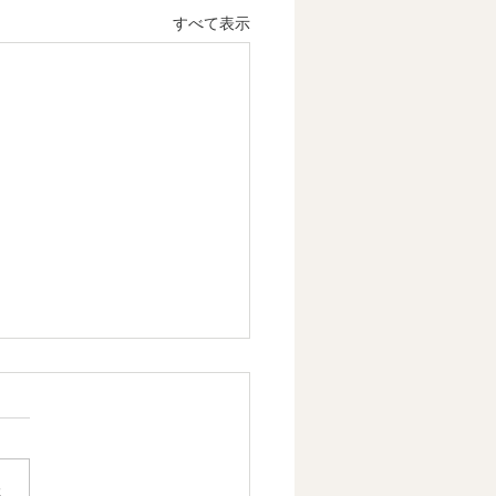
すべて表示
章 成熟社会は「意味」を
る時代になる 情感資本に
しなやかな社会づくり ②
容】 1．人は「意味」がある
生きていける 2．文化は人生
さ