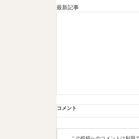
最新記事
第4章 日本文化は「作法」を
コメント
育ててきた 情感資本によるし
なやかな社会づくり ④
【内容】 1．文化は、「作法」と
して受け継がれてきました 2．日
この投稿へのコメントは利用