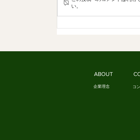
本文化には、情感を育てる作法が
い。
ありました 3．今、私たちは新し
い作法を必要としています 1．文
化は、「作法」として受け継がれ
てきました 文化は、本を読んだ
だけでは身につきません。 誰か
に教えられるだけでもありませ
ん。 私たちは、日々の暮らしの
中で繰り返し実践することで、少
しずつ文化を身につけてきまし
ABOUT
C
た。 例えば、お正月になると
企業理念
コ