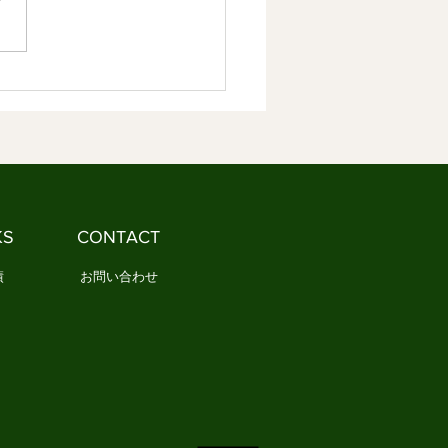
味を与えてきました 3．成熟
には、新しい生活規範が必要
．人は「意味」があ
ら生きていける 私たちは、
や悩みをできるだけなくした
思っています。 病気になり
ない。 失敗したくない。 孤
なりたくない。 もちろん、
は自然な気持ちです。 しか
本当に人は「不安そのもの」
KS
CONTACT
しんでいるのでしょ
績
お問い合わせ