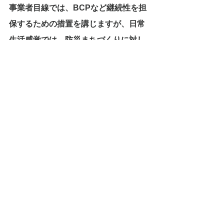
事業者目線では、BCPなど継続性を担
保するための措置を講じますが、日常
生活感覚では、防災まちづくりに対し
ても、「賢明な決断」を前提にするの
ではなく、「いつの間にか防災活動に
なっていた状況づくり」が必要なよう
です
。
防災の仕組みの生活実装が課題です。
このような課題に対応するための方策
を検討していきたいと考えます。