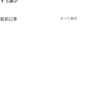
すべて表示
最新記事
第3章 日本文化は情感を
第2章 成熟社会
育てる知恵だった 情感資
味」を求める時
本によるしなやかな社会
情感資本による
【内容】 1．日本文化の本質
【内容】 1．人は
コメント