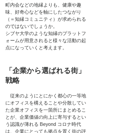
町内会などの地縁よりも、健康や趣
味、好奇⼼などを軸にしたつながり
（＝知縁コミュニティ）が求められる
のではないでしょうか。
シブヤ⼤学のような知縁のプラットフ
ォームが⽤意されると様々な活動の起
点になっていくと考えます。
「企業から選ばれる街」
戦略
　従来のようにとにかく都⼼の⼀等地
にオフィスを構えることや分散してい
た企業オフィスを⼀箇所にまとめるこ
とが、企業価値の向上に寄与するとい
う認識が薄れる Beyond コロナ時代
は、企業にとっても拠点を置く街の評