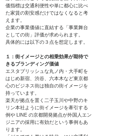
価指標は交通利便性や単に都⼼に⽐べ
た家賃の割安感だけではなくなると考
えます。
企業の事業価値に直結する「事業舞台
としての街」評価が求められます。
具体的には以下の３点を想定します。
１：街イメージとの相乗効果が期待で
きるブランディング価値
エスタブリッシュな丸ノ内・⼤⼿町を
はじめ新宿、渋⾕、六本⽊など東京都
⼼のビジネス街は独⾃の街イメージを
持っています。
楽天が拠点を置く⼆⼦⽟川や中野のキ
リン本社ように街イメージを牽引する
例や LINE の京都開発拠点が外国⼈エン
ジニアの採⽤に有効だという事例もあ
ります。