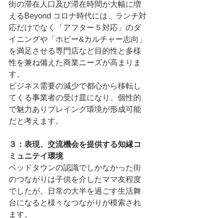
街の滞在⼈⼝及び滞在時間が⼤幅に増
えるBeyond コロナ時代には、ランチ対
応だけでなく「アフター５対応」のダ
イニングや「ホビー&カルチャー志向」
を満⾜させる専⾨店など⽬的性と多様
性を兼ね備えた商業ニーズが⾼まりま
す。
ビジネス需要の減少で都⼼から移転し
てくる事業者の受け⽫になり、個性的
で魅⼒ありプレイング環境が形成可能
だと考えます。
３：表現、交流機会を提供する知縁コ
ミュニテイ環境
ベッドタウンの認識でしかなかった街
のつながりは⼦供を介したママ友程度
でしたが、⽇常の⼤半を過ごす⽣活舞
台になると様々なつながりが模索され
ます。