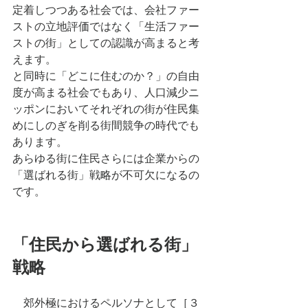
定着しつつある社会では、会社ファー
ストの⽴地評価ではなく「⽣活ファー
ストの街」としての認識が⾼まると考
えます。
と同時に「どこに住むのか？」の⾃由
度が⾼まる社会でもあり、⼈⼝減少ニ
ッポンにおいてそれぞれの街が住⺠集
めにしのぎを削る街間競争の時代でも
あります。
あらゆる街に住⺠さらには企業からの
「選ばれる街」戦略が不可⽋になるの
です。
「住⺠から選ばれる街」
戦略
　郊外極におけるペルソナとして［３