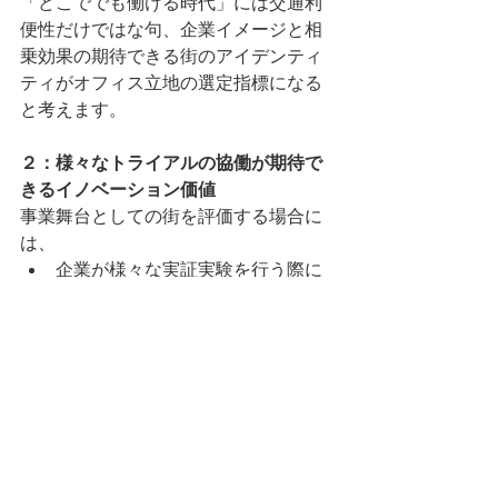
「どこででも働ける時代」には交通利
便性だけではな句、企業イメージと相
乗効果の期待できる街のアイデンティ
ティがオフィス⽴地の選定指標になる
と考えます。
２：様々なトライアルの協働が期待で
きるイノベーション価値
事業舞台としての街を評価する場合に
は、
企業が様々な実証実験を⾏う際に
⾏政及び住⺠が好意的に協働して
くれるのか？
社会での検証・評価の場が⽤意さ
れているのか？
も重要な視点です。
渋⾕区や福岡市のように様々な企業ア
ライアンスや実証実験のプラットフォ
ームづくりに積極的な街の姿勢がこれ