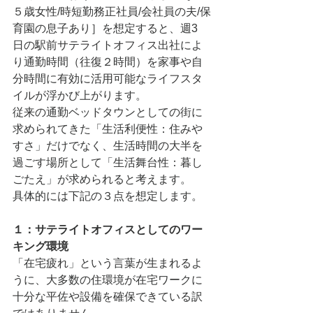
５歳⼥性/時短勤務正社員/会社員の夫/保
育園の息⼦あり］を想定すると、週3 
⽇の駅前サテライトオフィス出社によ
り通勤時間（往復２時間）を家事や⾃
分時間に有効に活⽤可能なライフスタ
イルが浮かび上がります。
従来の通勤ベッドタウンとしての街に
求められてきた「⽣活利便性：住みや
すさ」だけでなく、⽣活時間の⼤半を
過ごす場所として「⽣活舞台性：暮し
ごたえ」が求められると考えます。
具体的には下記の３点を想定します。
１：サテライトオフィスとしてのワー
キング環境
「在宅疲れ」という⾔葉が⽣まれるよ
うに、⼤多数の住環境が在宅ワークに
⼗分な平佐や設備を確保できている訳