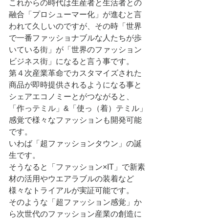
これからの時代は生産者と生活者との
融合「プロシューマー化」が進むと言
われて久しいのですが、その時「世界
で一番ファッショナブルな人たちが歩
いている街」が「世界のファッション
ビジネス街」になると言う事です。
第４次産業革命でカスタマイズされた
商品が即時提供されるようになる事と
シェアエコノミーとがつながると、
「作っテミル」&「使っ（着）テミル」
感覚で様々なファッションも開発可能
です。
いわば「超ファッションタウン」の誕
生です。
そうなると「ファッション×️IT」で新素
材の活用やウエアラブルの装着など
様々なトライアルが実証可能です。
そのような「超ファッション感覚」か
ら次世代のファッション産業の創造に