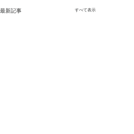
すべて表示
最新記事
第4章 日本文化は「作
第3章 日本文化
法」を育ててきた 情感資
育てる知恵だっ
本によるしなやかな社会
本によるしなや
【内容】 1．文化は、「作
【内容】 1．日本
コメント
づくり ④
づくり ③
法」として受け継がれてきま
とは何でしょうか 
した 2．日本文化には、情感
化は情感を美しく