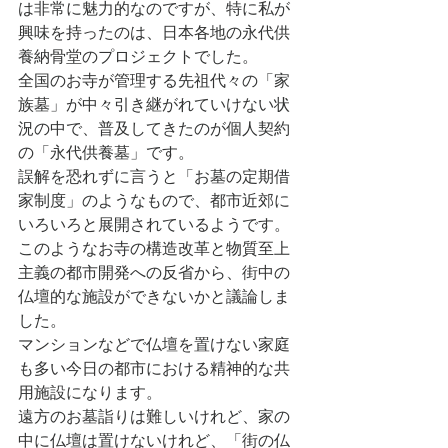
は非常に魅力的なのですが、特に私が
興味を持ったのは、日本各地の永代供
養納骨堂のプロジェクトでした。
全国のお寺が管理する先祖代々の「家
族墓」が中々引き継がれていけない状
況の中で、普及してきたのが個人契約
の「永代供養墓」です。
誤解を恐れずに言うと「お墓の定期借
家制度」のようなもので、都市近郊に
いろいろと展開されているようです。
このようなお寺の構造改革と物質至上
主義の都市開発への反省から、街中の
仏壇的な施設ができないかと議論しま
した。
マンションなどで仏壇を置けない家庭
も多い今日の都市における精神的な共
用施設になります。
遠方のお墓詣りは難しいけれど、家の
中に仏壇は置けないけれど、「街の仏