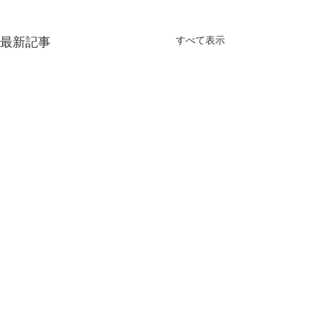
すべて表示
最新記事
第3章 日本文化は情感を
第2章 成熟社会
育てる知恵だった 情感資
味」を求める時
本によるしなやかな社会
情感資本による
【内容】 1．日本文化の本質
【内容】 1．人は
コメント
づくり ③
な社会づくり ②
とは何でしょうか 2．日本文
あるから生きていけ